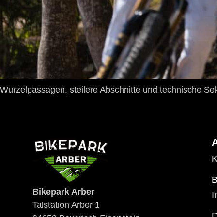
Wurzelpassagen, steilere Abschnitte und technische Se
K
B
Bikepark Arber
I
Talstation Arber 1
D